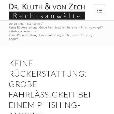
Du bist hier:
Startseite
/
Keine Rückerstattung: Grobe Fahrlässigkeit bei einem Phishing-Angriff
/
Verbraucherrecht
/
Keine Rückerstattung: Grobe Fahrlässigkeit bei einem Phishing-
Angriff...
KEINE
RÜCKERSTATTUNG:
GROBE
FAHRLÄSSIGKEIT BEI
EINEM PHISHING-