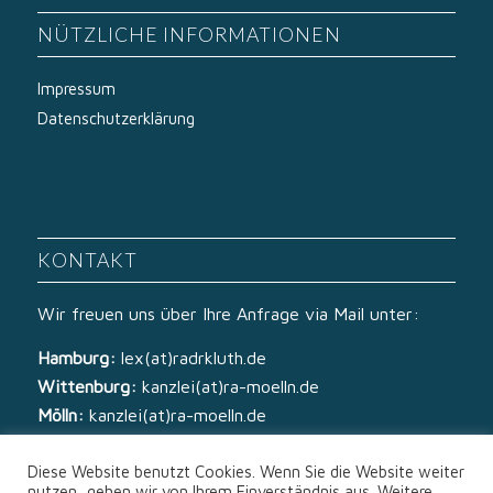
NÜTZLICHE INFORMATIONEN
Impressum
Datenschutzerklärung
KONTAKT
Wir freuen uns über Ihre Anfrage via Mail unter:
Hamburg:
lex(at)radrkluth.de
Wittenburg:
kanzlei(at)ra-moelln.de
Mölln:
kanzlei(at)ra-moelln.de
Diese Website benutzt Cookies. Wenn Sie die Website weiter
nutzen, gehen wir von Ihrem Einverständnis aus. Weitere