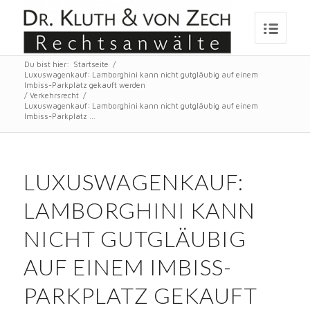
Du bist hier:
Startseite
/
Luxuswagenkauf: Lamborghini kann nicht gutgläubig auf einem
Imbiss-Parkplatz gekauft werden
/
Verkehrsrecht
/
Luxuswagenkauf: Lamborghini kann nicht gutgläubig auf einem
Imbiss-Parkplatz ...
LUXUSWAGENKAUF:
LAMBORGHINI KANN
NICHT GUTGLÄUBIG
AUF EINEM IMBISS-
PARKPLATZ GEKAUFT