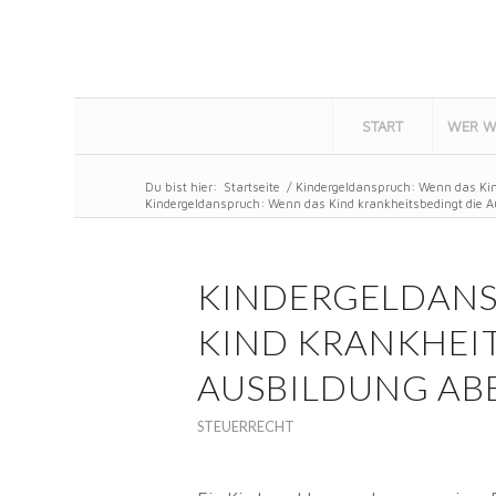
START
WER W
Du bist hier:
Startseite
/
Kindergeldanspruch: Wenn das Kin
Kindergeldanspruch: Wenn das Kind krankheitsbedingt die A
KINDERGELDANS
KIND KRANKHEIT
AUSBILDUNG AB
STEUERRECHT