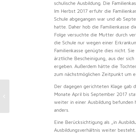
schulische Ausbildung. Die Familienk
Im Herbst 2017 erfuhr die Familienka
Schule abgegangen war und ab Septe
hatte. Daher hob die Familienkasse di
Folge versuchte die Mutter durch ve
die Schule nur wegen einer Erkranku
Familienkasse genügte dies nicht. Sie
ärztliche Bescheinigung, aus der sich
ergeben. Außerdem hätte die Tochter 
zum nächstmöglichen Zeitpunkt um e
Der dagegen gerichteten Klage gab d
Steuererleichterungen:
Monate April bis September 2017 stat
Bundesregierung schnürt
weiter in einer Ausbildung befunden 
Entlastungspaket wegen hoher...
anders.
Eine Berücksichtigung als „in Ausbild
Ausbildungsverhältnis weiter besteht. 