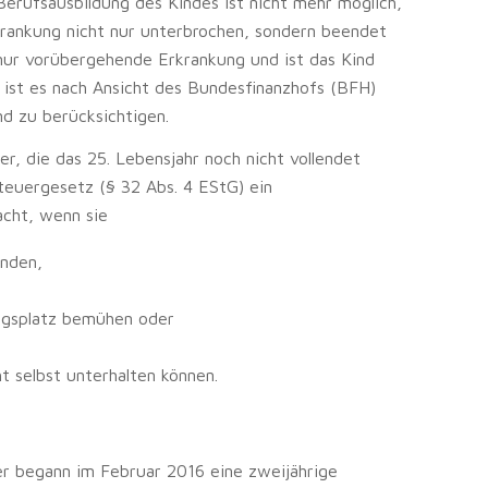
erufsausbildung des Kindes ist nicht mehr möglich,
rankung nicht nur unterbrochen, sondern beendet
nur vorübergehende Erkrankung und ist das Kind
, ist es nach Ansicht des Bundesfinanzhofs (BFH)
nd zu berücksichtigen.
er, die das 25. Lebensjahr noch nicht vollendet
uergesetz (§ 32 Abs. 4 EStG) ein
acht, wenn sie
inden,
ungsplatz bemühen oder
t selbst unterhalten können.
r begann im Februar 2016 eine zweijährige