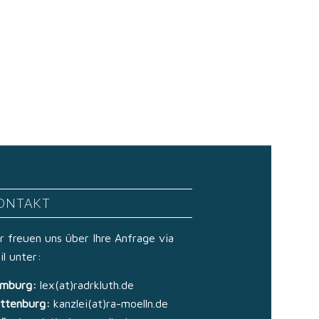
ONTAKT
r freuen uns über Ihre Anfrage via
il unter:
mburg:
lex(at)radrkluth.de
ttenburg:
kanzlei(at)ra-moelln.de