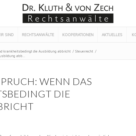
IR SIND
RECHTSANWÄLTE
KOOPERATIONEN
AKTUELLES
K
d krankheitsbedingt die Ausbildung abbricht
/
Steuerrecht
/
usbildung abb...
PRUCH: WENN DAS
SBEDINGT DIE
BRICHT