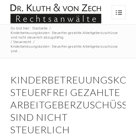
Du bist hier:
Startseite
/
Kinderbetreuungskosten: Steuerfrei gezahlte Arbeitgeberzuschüsse
sind nicht steuerlich abzugsfähig
/
Steuerrecht
/
Kinderbetreuungskosten: Steuerfrei gezahlte Arbeitgeberzuschüsse
sind ...
KINDERBETREUUNGSKOST
STEUERFREI GEZAHLTE
ARBEITGEBERZUSCHÜSSE
SIND NICHT
STEUERLICH