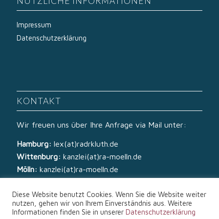
NÜTZLICHE INFORMATIONEN
Impressum
Datenschutzerklärung
KONTAKT
Wir freuen uns über Ihre Anfrage via Mail unter:
Hamburg:
lex(at)radrkluth.de
Wittenburg:
kanzlei(at)ra-moelln.de
Mölln:
kanzlei(at)ra-moelln.de
Diese Website benutzt Cookies. Wenn Sie die Website weiter
nutzen, gehen wir von Ihrem Einverständnis aus. Weitere
Informationen finden Sie in unserer
Datenschutzerklärung