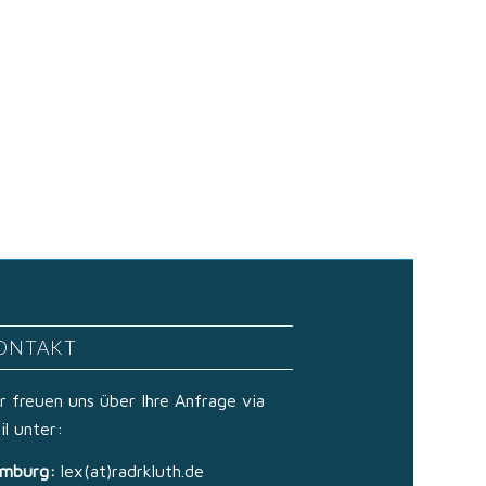
ONTAKT
r freuen uns über Ihre Anfrage via
il unter:
mburg:
lex(at)radrkluth.de