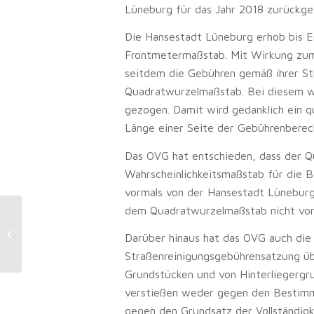
Lüneburg für das Jahr 2018 zurückge
Die Hansestadt Lüneburg erhob bis E
Frontmetermaßstab. Mit Wirkung zum 
seitdem die Gebühren gemäß ihrer St
Quadratwurzelmaßstab. Bei diesem wi
gezogen. Damit wird gedanklich ein q
Länge einer Seite der Gebührenberec
Das OVG hat entschieden, dass der 
Wahrscheinlichkeitsmaßstab für die 
vormals von der Hansestadt Lünebur
dem Quadratwurzelmaßstab nicht vor
Versicherungsklausel:
Reiserücktrittsversicherung muss
Darüber hinaus hat das OVG auch die
zahlen, wenn sich Schürfwunde...
Straßenreinigungsgebührensatzung üb
Grundstücken und von Hinterliegergru
verstießen weder gegen den Bestimmt
gegen den Grundsatz der Vollständigk