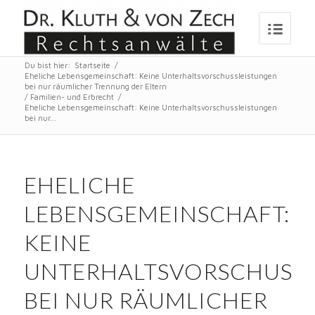
Du bist hier:
Startseite
/
Eheliche Lebensgemeinschaft: Keine Unterhaltsvorschussleistungen
bei nur räumlicher Trennung der Eltern
/
Familien- und Erbrecht
/
Eheliche Lebensgemeinschaft: Keine Unterhaltsvorschussleistungen
bei nur...
EHELICHE
LEBENSGEMEINSCHAFT:
KEINE
UNTERHALTSVORSCHUSS
BEI NUR RÄUMLICHER