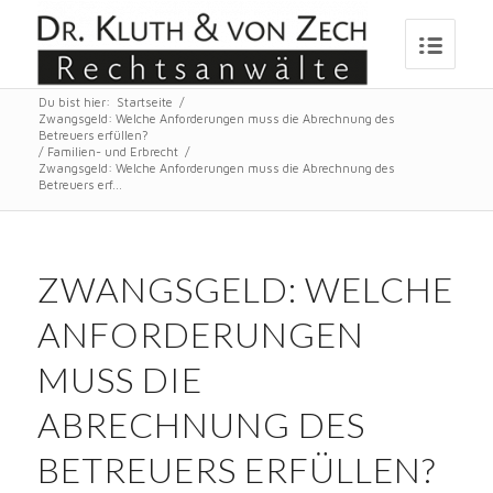
Du bist hier:
Startseite
/
Zwangsgeld: Welche Anforderungen muss die Abrechnung des
Betreuers erfüllen?
/
Familien- und Erbrecht
/
Zwangsgeld: Welche Anforderungen muss die Abrechnung des
Betreuers erf...
ZWANGSGELD: WELCHE
ANFORDERUNGEN
MUSS DIE
ABRECHNUNG DES
BETREUERS ERFÜLLEN?