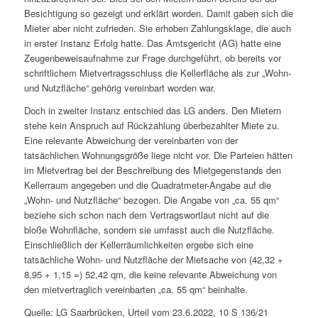
Besichtigung so gezeigt und erklärt worden. Damit gaben sich die
Mieter aber nicht zufrieden. Sie erhoben Zahlungsklage, die auch
in erster Instanz Erfolg hatte. Das Amtsgericht (AG) hatte eine
Zeugenbeweisaufnahme zur Frage durchgeführt, ob bereits vor
schriftlichem Mietvertragsschluss die Kellerfläche als zur „Wohn-
und Nutzfläche“ gehörig vereinbart worden war.
Doch in zweiter Instanz entschied das LG anders. Den Mietern
stehe kein Anspruch auf Rückzahlung überbezahlter Miete zu.
Eine relevante Abweichung der vereinbarten von der
tatsächlichen Wohnungsgröße liege nicht vor. Die Parteien hätten
im Mietvertrag bei der Beschreibung des Mietgegenstands den
Kellerraum angegeben und die Quadratmeter-Angabe auf die
„Wohn- und Nutzfläche“ bezogen. Die Angabe von „ca. 55 qm“
beziehe sich schon nach dem Vertragswortlaut nicht auf die
bloße Wohnfläche, sondern sie umfasst auch die Nutzfläche.
Einschließlich der Kellerräumlichkeiten ergebe sich eine
tatsächliche Wohn- und Nutzfläche der Mietsache von (42,32 +
8,95 + 1,15 =) 52,42 qm, die keine relevante Abweichung von
den mietvertraglich vereinbarten „ca. 55 qm“ beinhalte.
Quelle: LG Saarbrücken, Urteil vom 23.6.2022, 10 S 136/21