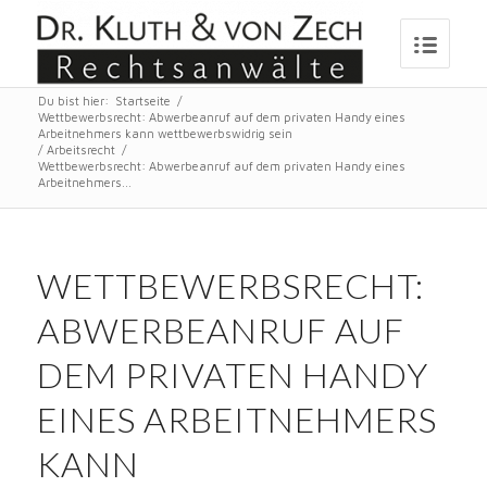
Du bist hier:
Startseite
/
Wettbewerbsrecht: Abwerbeanruf auf dem privaten Handy eines
Arbeitnehmers kann wettbewerbswidrig sein
/
Arbeitsrecht
/
Wettbewerbsrecht: Abwerbeanruf auf dem privaten Handy eines
Arbeitnehmers...
WETTBEWERBSRECHT:
ABWERBEANRUF AUF
DEM PRIVATEN HANDY
EINES ARBEITNEHMERS
KANN