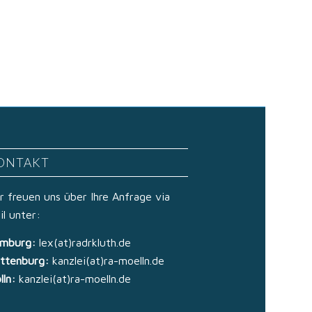
ONTAKT
r freuen uns über Ihre Anfrage via
il unter:
mburg:
lex(at)radrkluth.de
ttenburg:
kanzlei(at)ra-moelln.de
lln:
kanzlei(at)ra-moelln.de