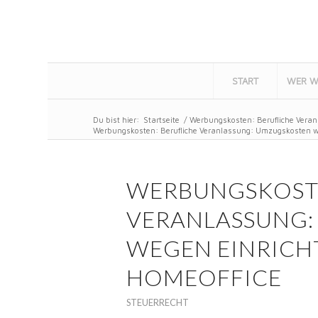
START
WER W
Du bist hier:
Startseite
/
Werbungskosten: Berufliche Veran
Werbungskosten: Berufliche Veranlassung: Umzugskosten we
WERBUNGSKOSTE
VERANLASSUNG
WEGEN EINRICH
HOMEOFFICE
STEUERRECHT