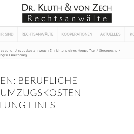
IR SIND
RECHTSANWÄLTE
KOOPERATIONEN
AKTUELLES
K
lassung: Umzugskosten wegen Einrichtung eines Homeoffice
/
Steuerrecht
/
gen Einrichtung...
N: BERUFLICHE
: UMZUGSKOSTEN
TUNG EINES