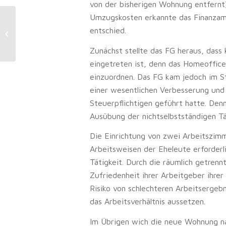
von der bisherigen Wohnung entfernt)
Umzugskosten erkannte das Finanzam
Schadensregulierung: Wenn der
entschied.
Versicherer einen gestellten Unfall
vermutet
Zunächst stellte das FG heraus, dass
eingetreten ist, denn das Homeoffice 
einzuordnen. Das FG kam jedoch im S
einer wesentlichen Verbesserung und
Steuerpflichtigen geführt hatte. Den
Ausübung der nichtselbstständigen Tä
Die Einrichtung von zwei Arbeitszim
Arbeitsweisen der Eheleute erforderl
Tätigkeit. Durch die räumlich getrenn
Zufriedenheit ihrer Arbeitgeber ihre
Risiko von schlechteren Arbeitsergeb
das Arbeitsverhältnis aussetzen.
Im Übrigen wich die neue Wohnung n