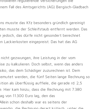
trollieren regulierende Versicherungen die
inem Fall des Amtsgerichts (AG) Bergisch-Gladbach
ens musste das Kfz besonders gründlich gereinigt
ten musste der Schleifstaub entfernt werden. Das
te jedoch, das dürfe nicht gesondert berechnet
en Lackierkosten eingepreist. Das hat das AG
t nicht gezwungen, ihre Leistung in der vom
ise zu kalkulieren. Doch selbst, wenn das anders
siko, das dem Schädiger zuzurechnen ist. Dem
gemutet werden, die fünf Seiten lange Rechnung so
tion als überflüssig auffiele, die gerade rd. 2,5
 Hier kam hinzu, dass die Rechnung mit 7.380
ag von 11.300 Euro lag, den das
llein schon deshalb war es seitens der
wendig, die Rechnung derart kritisch „unter die