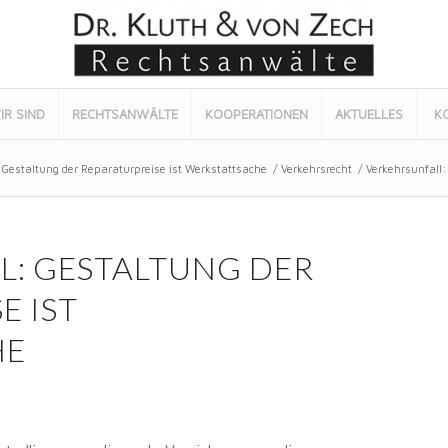
IR SIND
RECHTSANWÄLTE
KOOPERATIONEN
AKTUELLES
K
 Gestaltung der Reparaturpreise ist Werkstattsache
/
Verkehrsrecht
/
Verkehrsunfall:
L: GESTALTUNG DER
E IST
HE