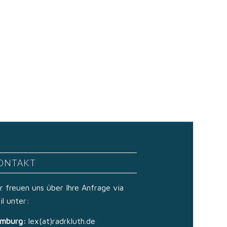
ONTAKT
r freuen uns über Ihre Anfrage via
il unter:
mburg:
lex(at)radrkluth.de