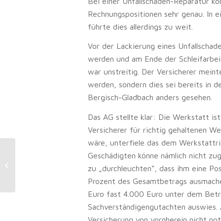
Bei einer Unfallschaden-Reparatur kon
Rechnungspositionen sehr genau. In e
führte dies allerdings zu weit.
Vor der Lackierung eines Unfallschad
werden und am Ende der Schleifarbei
war unstreitig. Der Versicherer mein
werden, sondern dies sei bereits in d
Bergisch-Gladbach anders gesehen.
Das AG stellte klar: Die Werkstatt is
Versicherer für richtig gehaltenen We
wäre, unterfiele das dem Werkstattri
Werkstattreparatur:
Geschädigten könne nämlich nicht zu
Probefahrtkosten als Unfallschaden
zu „durchleuchten“, dass ihm eine Posi
erstattungsfähig
Prozent des Gesamtbetrags ausmache.
Euro fast 4.000 Euro unter dem Betr
Sachverständigengutachten auswies. A
Versicherung von vornherein nicht not