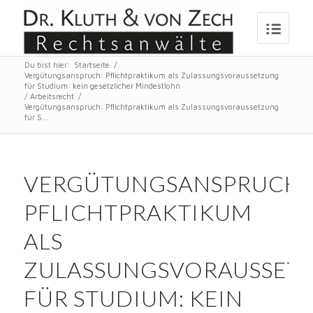
Du bist hier:
Startseite
/
Vergütungsanspruch: Pflichtpraktikum als Zulassungsvoraussetzung
für Studium: kein gesetzlicher Mindestlohn
/
Arbeitsrecht
/
Vergütungsanspruch: Pflichtpraktikum als Zulassungsvoraussetzung
für S...
VERGÜTUNGSANSPRUCH:
PFLICHTPRAKTIKUM
ALS
ZULASSUNGSVORAUSSET
FÜR STUDIUM: KEIN