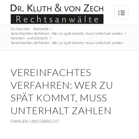
Du bist hier:
Startseite
/
Vereinfachtes Verfahren: Wer zu spät kommt, muss Unterhalt zahlen
/
Familien- und Erbrecht
/
Vereinfachtes Verfahren: Wer zu spät kommt, muss Unterhalt zahlen
VEREINFACHTES
VERFAHREN: WER ZU
SPÄT KOMMT, MUSS
UNTERHALT ZAHLEN
FAMILIEN- UND ERBRECHT