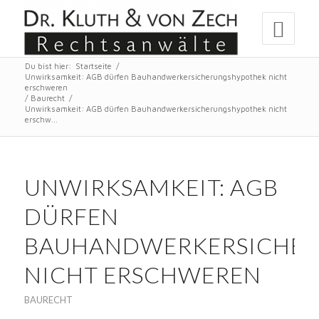
Du bist hier:
Startseite
/
Unwirksamkeit: AGB dürfen Bauhandwerkersicherungshypothek nicht
erschweren
/
Baurecht
/
Unwirksamkeit: AGB dürfen Bauhandwerkersicherungshypothek nicht
erschw...
UNWIRKSAMKEIT: AGB
DÜRFEN
BAUHANDWERKERSICHE
NICHT ERSCHWEREN
BAURECHT