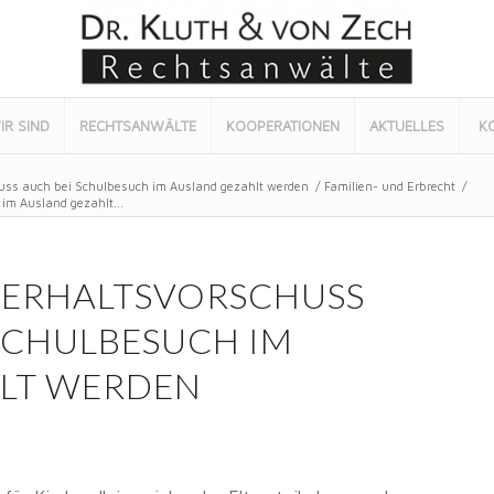
IR SIND
RECHTSANWÄLTE
KOOPERATIONEN
AKTUELLES
K
uss auch bei Schulbesuch im Ausland gezahlt werden
/
Familien- und Erbrecht
/
im Ausland gezahlt...
TERHALTSVORSCHUSS
SCHULBESUCH IM
LT WERDEN