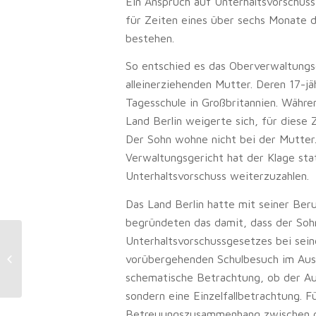
Ein Anspruch auf Unterhaltsvorschuss 
für Zeiten eines über sechs Monate 
bestehen.
So entschied es das Oberverwaltungsg
alleinerziehenden Mutter. Deren 17-j
Tagesschule in Großbritannien. Währe
Land Berlin weigerte sich, für diese
Der Sohn wohne nicht bei der Mutter.
Verwaltungsgericht hat der Klage sta
Unterhaltsvorschuss weiterzuzahlen.
Das Land Berlin hatte mit seiner Ber
begründeten das damit, dass der Soh
Unterhaltsvorschussgesetzes bei sein
Haftungsrecht: Ungeeigneten Beton
vorübergehenden Schulbesuch im Ausla
verwendet: Leistung ist auch ohne
Schadenssymptome...
schematische Betrachtung, ob der Auf
sondern eine Einzelfallbetrachtung. 
Betreuungszusammenhang zwischen de