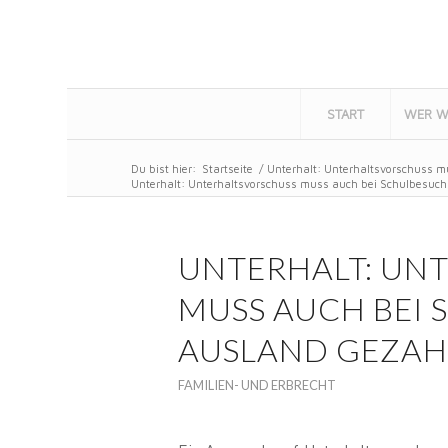
START
WER W
Du bist hier:
Startseite
/
Unterhalt: Unterhaltsvorschuss m
Unterhalt: Unterhaltsvorschuss muss auch bei Schulbesuch 
UNTERHALT: UN
MUSS AUCH BEI 
AUSLAND GEZAH
FAMILIEN- UND ERBRECHT