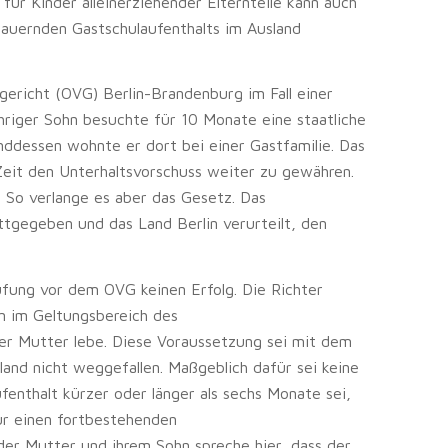
für Kinder alleinerziehender Elternteile kann auch
dauernden Gastschulaufenthalts im Ausland
ericht (OVG) Berlin-Brandenburg im Fall einer
ähriger Sohn besuchte für 10 Monate eine staatliche
nddessen wohnte er dort bei einer Gastfamilie. Das
 Zeit den Unterhaltsvorschuss weiter zu gewähren.
 So verlange es aber das Gesetz. Das
ttgegeben und das Land Berlin verurteilt, den
ufung vor dem OVG keinen Erfolg. Die Richter
n im Geltungsbereich des
er Mutter lebe. Diese Voraussetzung sei mit dem
nd nicht weggefallen. Maßgeblich dafür sei keine
enthalt kürzer oder länger als sechs Monate sei,
Für einen fortbestehenden
r Mutter und ihrem Sohn spreche hier, dass der