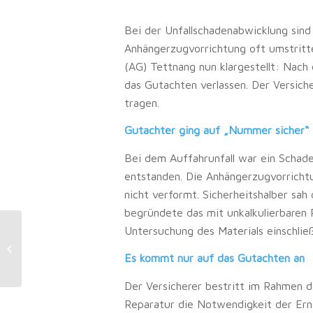
Bei der Unfallschadenabwicklung sind
Anhängerzugvorrichtung oft umstritt
(AG) Tettnang nun klargestellt: Nach 
das Gutachten verlassen. Der Versiche
tragen.
Gutachter ging auf „Nummer sicher“
Bei dem Auffahrunfall war ein Schad
entstanden. Die Anhängerzugvorricht
nicht verformt. Sicherheitshalber sah
begründete das mit unkalkulierbaren 
Untersuchung des Materials einschließ
Schadenersatz: Abschleppkosten:
Wenn das Auto „zwischengelagert“
Es kommt nur auf das Gutachten an
wird
Der Versicherer bestritt im Rahmen 
Reparatur die Notwendigkeit der Erne