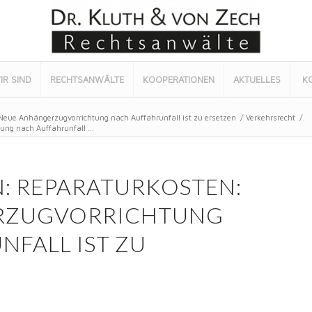
IR SIND
RECHTSANWÄLTE
KOOPERATIONEN
AKTUELLES
K
Neue Anhängerzugvorrichtung nach Auffahrunfall ist zu ersetzen
/
Verkehrsrecht
/
ng nach Auffahrunfall ...
: REPARATURKOSTEN:
RZUGVORRICHTUNG
FALL IST ZU