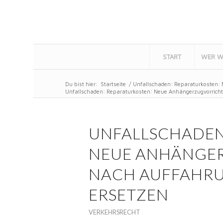
START
WER W
Du bist hier:
Startseite
/
Unfallschaden: Reparaturkosten: 
Unfallschaden: Reparaturkosten: Neue Anhängerzugvorrichtu
UNFALLSCHADEN
NEUE ANHÄNGE
NACH AUFFAHRUN
ERSETZEN
VERKEHRSRECHT