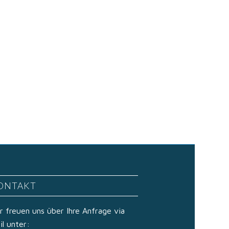
ONTAKT
r freuen uns über Ihre Anfrage via
il unter: