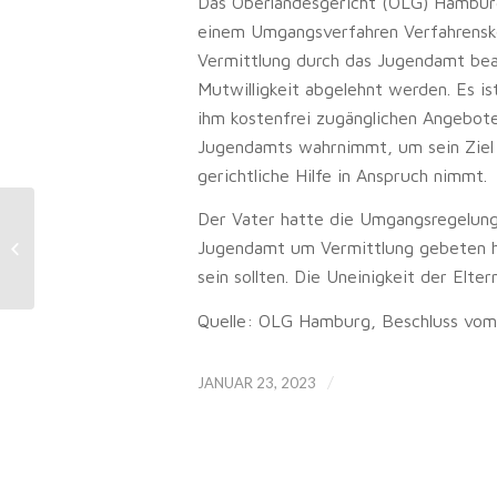
Das Oberlandesgericht (OLG) Hamburg h
einem Umgangsverfahren Verfahrensko
Vermittlung durch das Jugendamt bean
Mutwilligkeit abgelehnt werden. Es is
ihm kostenfrei zugänglichen Angebot
Jugendamts wahrnimmt, um sein Ziel 
gerichtliche Hilfe in Anspruch nimmt.
Der Vater hatte die Umgangsregelung
Sozialrecht: Trotz Tod der
Jugendamt um Vermittlung gebeten h
Pflegeeltern keine Vollwaisenrente,
wenn die leiblichen...
sein sollten. Die Uneinigkeit der Elt
Quelle: OLG Hamburg, Beschluss vom
/
JANUAR 23, 2023