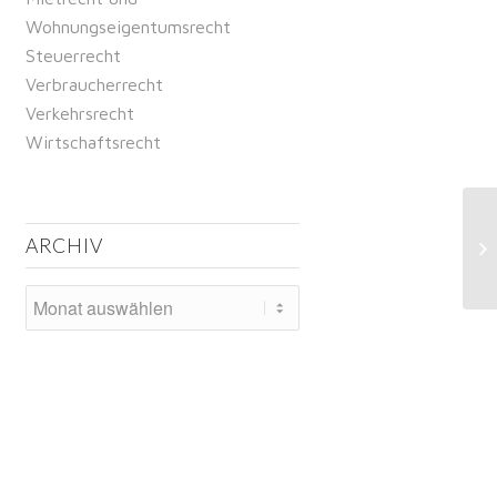
Wohnungseigentumsrecht
Steuerrecht
Verbraucherrecht
Verkehrsrecht
Wirtschaftsrecht
Au
ARCHIV
Rü
Ki