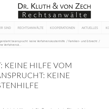
IR SIND
RECHTSANWÄLTE
KOOPERATIONEN
AKTUELLES
K
gendamt beansprucht: keine Verfahrenskostenhilfe
/
Familien- und Erbrecht
/
e Verfahrensk...
 KEINE HILFE VOM
NSPRUCHT: KEINE
TENHILFE