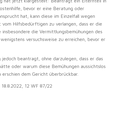
at jetzt klargestellt: Beantragt ein Elternteil in
stenhilfe, bevor er eine Beratung oder
sprucht hat, kann diese im Einzelfall wegen
t vom Hilfsbedürftigen zu verlangen, dass er die
e insbesondere die Vermittlungsbemühungen des
wenigstens versuchsweise zu erreichen, bevor er
 jedoch beantragt, ohne darzulegen, dass er das
ätte oder warum diese Bemühungen aussichtslos
ern erschien dem Gericht überbrückbar.
 18.8.2022, 12 WF 87/22