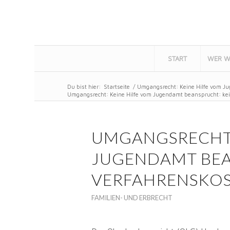
START
WER W
Du bist hier:
Startseite
/
Umgangsrecht: Keine Hilfe vom Ju
Umgangsrecht: Keine Hilfe vom Jugendamt beansprucht: kein
UMGANGSRECHT:
JUGENDAMT BEA
VERFAHRENSKOS
FAMILIEN- UND ERBRECHT