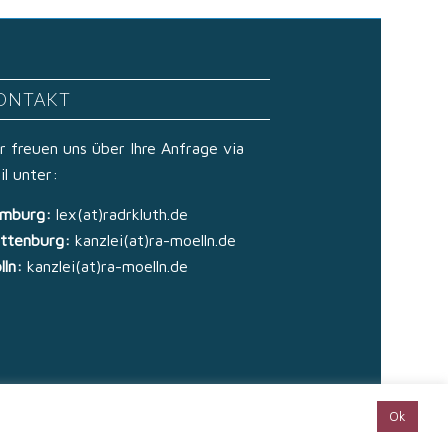
ONTAKT
r freuen uns über Ihre Anfrage via
il unter:
mburg:
lex(at)radrkluth.de
ttenburg:
kanzlei(at)ra-moelln.de
lln:
kanzlei(at)ra-moelln.de
Ok