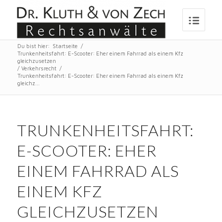
Du bist hier:
Startseite
/
Trunkenheitsfahrt: E-Scooter: Eher einem Fahrrad als einem Kfz
gleichzusetzen
/
Verkehrsrecht
/
Trunkenheitsfahrt: E-Scooter: Eher einem Fahrrad als einem Kfz
gleichz...
TRUNKENHEITSFAHRT:
E-SCOOTER: EHER
EINEM FAHRRAD ALS
EINEM KFZ
GLEICHZUSETZEN