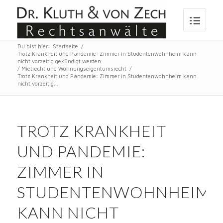
Du bist hier:
Startseite
/
Trotz Krankheit und Pandemie: Zimmer in Studentenwohnheim kann
nicht vorzeitig gekündigt werden
/
Mietrecht und Wohnungseigentumsrecht
/
Trotz Krankheit und Pandemie: Zimmer in Studentenwohnheim kann
nicht vorzeitig...
TROTZ KRANKHEIT
UND PANDEMIE:
ZIMMER IN
STUDENTENWOHNHEIM
KANN NICHT