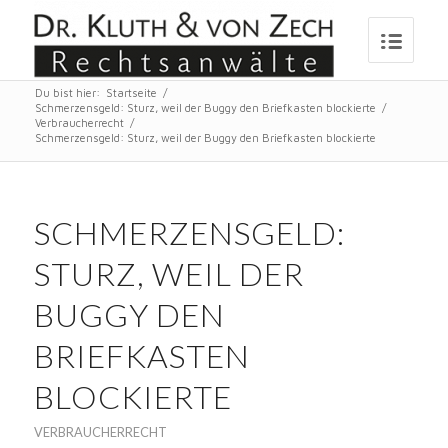
Du bist hier:
Startseite
/
Schmerzensgeld: Sturz, weil der Buggy den Briefkasten blockierte
/
Verbraucherrecht
/
Schmerzensgeld: Sturz, weil der Buggy den Briefkasten blockierte
SCHMERZENSGELD:
STURZ, WEIL DER
BUGGY DEN
BRIEFKASTEN
BLOCKIERTE
VERBRAUCHERRECHT