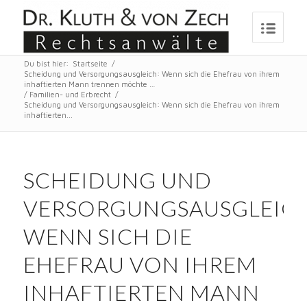
Du bist hier:
Startseite
/
Scheidung und Versorgungsausgleich: Wenn sich die Ehefrau von ihrem
inhaftierten Mann trennen möchte …
/
Familien- und Erbrecht
/
Scheidung und Versorgungsausgleich: Wenn sich die Ehefrau von ihrem
inhaftierten...
SCHEIDUNG UND
VERSORGUNGSAUSGLEICH
WENN SICH DIE
EHEFRAU VON IHREM
INHAFTIERTEN MANN