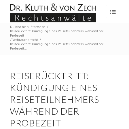
Du bist hier:
Startseite
/
Reiserücktritt: Kündigung eines Reiseteilnehmers während der
Probezeit
/
Verbraucherrecht
/
Reiserücktritt: Kündigung eines Reiseteilnehmers während der
Probezeit...
REISERÜCKTRITT:
KÜNDIGUNG EINES
REISETEILNEHMERS
WÄHREND DER
PROBEZEIT