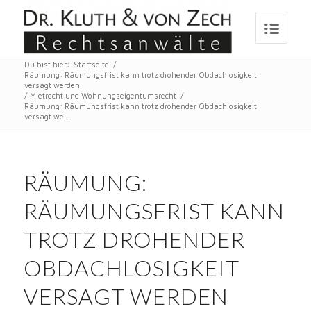
Du bist hier:
Startseite
/
Räumung: Räumungsfrist kann trotz drohender Obdachlosigkeit
versagt werden
/
Mietrecht und Wohnungseigentumsrecht
/
Räumung: Räumungsfrist kann trotz drohender Obdachlosigkeit
versagt we...
RÄUMUNG:
RÄUMUNGSFRIST KANN
TROTZ DROHENDER
OBDACHLOSIGKEIT
VERSAGT WERDEN