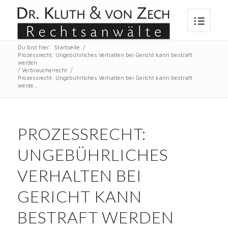
Du bist hier:
Startseite
/
Prozessrecht: Ungebührliches Verhalten bei Gericht kann bestraft
werden
/
Verbraucherrecht
/
Prozessrecht: Ungebührliches Verhalten bei Gericht kann bestraft
werde...
PROZESSRECHT:
UNGEBÜHRLICHES
VERHALTEN BEI
GERICHT KANN
BESTRAFT WERDEN