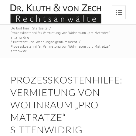
Du bist hier:
Startseite
/
Prozesskostenhilfe: Vermietung von Wohnraum „pro Matratze“
sittenwidrig
/
Mietrecht und Wohnungseigentumsrecht
/
Prozesskostenhilfe: Vermietung von Wohnraum „pro Matratze“
sittenwidri...
PROZESSKOSTENHILFE:
VERMIETUNG VON
WOHNRAUM „PRO
MATRATZE“
SITTENWIDRIG