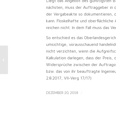
Liegt das Angebot des günstigsten B
nächsten, muss der Auftraggeber in d
der Vergabeakte so dokumentieren, d
kann. Floskelhafte und oberflächliche
reichen nicht. In dem Fall muss das V
So entschied es das Oberlandesgericht
umsichtige, vorausschauend handelnde
nicht verzichten, wenn die Aufgreifsc
Streikrecht: Gewerkschaft darf auf
Kalkulation darlegen, dass der Preis, 
Firmenparkplatz Streikposten
Widersprüche zwischen der Auftrags
aufstellen
bzw. das von ihr beauftragte Ingenie
2.8.2017, VII-Verg 17/17)
/
DEZEMBER 20, 2018