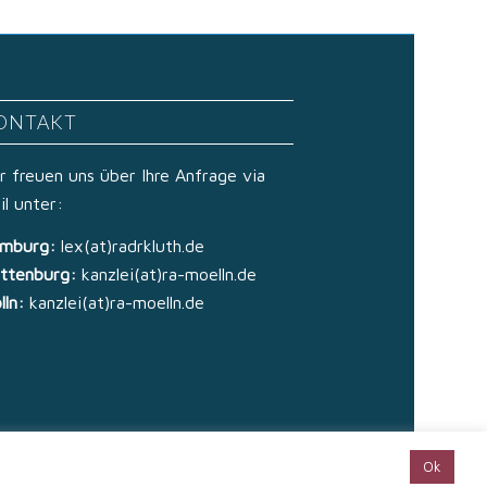
ONTAKT
r freuen uns über Ihre Anfrage via
il unter:
mburg:
lex(at)radrkluth.de
ttenburg:
kanzlei(at)ra-moelln.de
lln:
kanzlei(at)ra-moelln.de
Ok