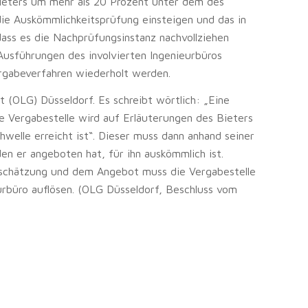
ieters um mehr als 20 Prozent unter dem des
ie Auskömmlichkeitsprüfung einsteigen und das in
ass es die Nachprüfungsinstanz nachvollziehen
 Ausführungen des involvierten Ingenieurbüros
ergabeverfahren wiederholt werden.
 (OLG) Düsseldorf. Es schreibt wörtlich: „Eine
 Vergabestelle wird auf Erläuterungen des Bieters
hwelle erreicht ist“. Dieser muss dann anhand seiner
den er angeboten hat, für ihn auskömmlich ist.
schätzung und dem Angebot muss die Vergabestelle
urbüro auflösen. (OLG Düsseldorf, Beschluss vom