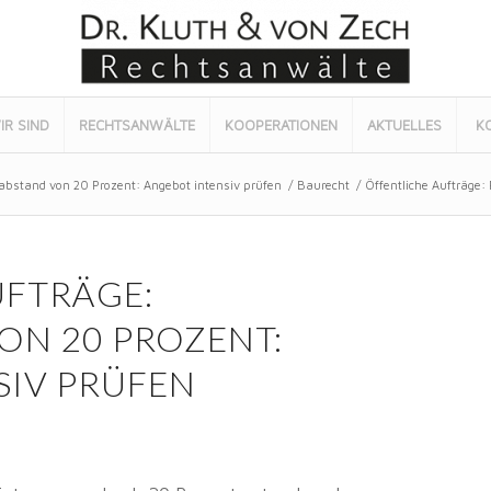
IR SIND
RECHTSANWÄLTE
KOOPERATIONEN
AKTUELLES
K
sabstand von 20 Prozent: Angebot intensiv prüfen
/
Baurecht
/
Öffentliche Aufträge:
UFTRÄGE:
ON 20 PROZENT:
SIV PRÜFEN