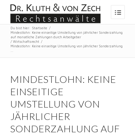
Du bist hier:
Startseite
/
Mindestlohn: Keine einseitige Umstellung von jährlicher Sonderzahlung
auf monatliche Zahlungen durch Arbeitgeber
/
Wirtschaftsrecht
/
Mindestlohn: Keine einseitige Umstellung von jährlicher Sonderzahlung
...
MINDESTLOHN: KEINE
EINSEITIGE
UMSTELLUNG VON
JÄHRLICHER
SONDERZAHLUNG AUF