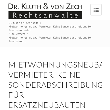
Du bist hier:
Startseite
/
Mietwohnungsneubau: Vermieter: Keine Sonderabschreibung für
Ersatzneubauten
/
Steuerrecht
/
Mietwohnungsneubau: Vermieter: Keine Sonderabschreibung für
Ersatzneub...
MIETWOHNUNGSNEUBAU
VERMIETER: KEINE
SONDERABSCHREIBUNG
FÜR
ERSATZNEUBAUTEN