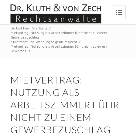
Du bist hier:
Startseite
/
Mietvertrag: Nutzung als Arbeitszimmer führt nicht zu einem
Gewerbezuschlag
/
Mietrecht und Wohnungseigentumsrecht
/
Mietvertrag: Nutzung als Arbeitszimmer führt nicht zu einem
Gewerbezus...
MIETVERTRAG:
NUTZUNG ALS
ARBEITSZIMMER FÜHRT
NICHT ZU EINEM
GEWERBEZUSCHLAG