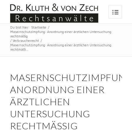
Du bist hier:
Startseite
/
Masernschutzimpfung: Anordnung einer ärztlichen Untersuchung
rechtmäßig
/
Verbraucherrecht
/
Masernschutzimpfung: Anordnung einer ärztlichen Untersuchung
rechtmäßi...
MASERNSCHUTZIMPFUNG
ANORDNUNG EINER
ÄRZTLICHEN
UNTERSUCHUNG
RECHTMÄSSIG