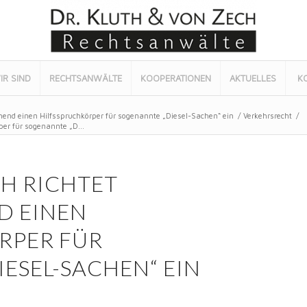
IR SIND
RECHTSANWÄLTE
KOOPERATIONEN
AKTUELLES
K
hend einen Hilfsspruchkörper für sogenannte „Diesel-Sachen“ ein
/
Verkehrsrecht
/
er für sogenannte „D...
H RICHTET
D EINEN
RPER FÜR
ESEL-SACHEN“ EIN