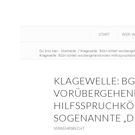
START
WER W
Du bist hier:
Startseite
/
Klagewelle: BGH richtet vorüberge
Klagewelle: BGH richtet vorübergehend einen Hilfsspruchkörp
KLAGEWELLE: BG
VORÜBERGEHEN
HILFSSPRUCHKÖ
SOGENANNTE „DI
VERKEHRSRECHT