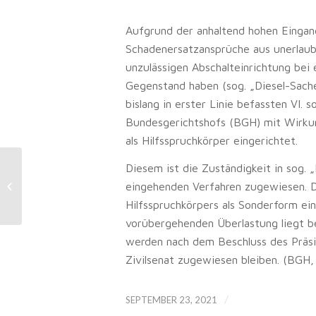
Aufgrund der anhaltend hohen Eingang
Schadenersatzansprüche aus unerlaub
unzulässigen Abschalteinrichtung be
Gegenstand haben (sog. „Diesel-Sache
bislang in erster Linie befassten VI. 
Bundesgerichtshofs (BGH) mit Wirkun
als Hilfsspruchkörper eingerichtet.
Diesem ist die Zuständigkeit in sog. 
BGH-Entscheidung: Rail&Fly als
Eigenleistung des
eingehenden Verfahren zugewiesen. Di
Reiseunternehmens
Hilfsspruchkörpers als Sonderform ei
vorübergehenden Überlastung liegt bei
werden nach dem Beschluss des Präsid
Zivilsenat zugewiesen bleiben. (BGH,
/
SEPTEMBER 23, 2021