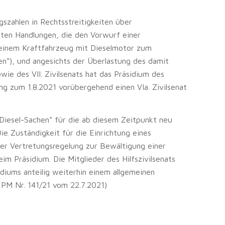
szahlen in Rechtsstreitigkeiten über
ten Handlungen, die den Vorwurf einer
i einem Kraftfahrzeug mit Dieselmotor zum
n“), und angesichts der Überlastung des damit
sowie des VII. Zivilsenats hat das Präsidium des
g zum 1.8.2021 vorübergehend einen VIa. Zivilsenat
„Diesel-Sachen“ für die ab diesem Zeitpunkt neu
e Zuständigkeit für die Einrichtung eines
ner Vertretungsregelung zur Bewältigung einer
m Präsidium. Die Mitglieder des Hilfszivilsenats
iums anteilig weiterhin einem allgemeinen
 PM Nr. 141/21 vom 22.7.2021)