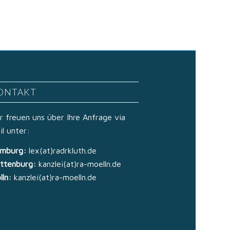
ONTAKT
r freuen uns über Ihre Anfrage via
il unter:
mburg:
lex(at)radrkluth.de
ttenburg:
kanzlei(at)ra-moelln.de
lln:
kanzlei(at)ra-moelln.de