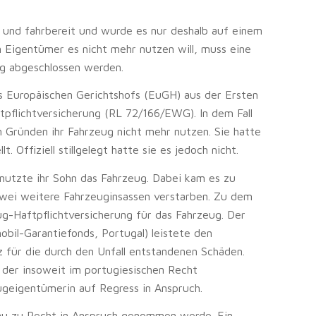
n und fahrbereit und wurde es nur deshalb auf einem
n Eigentümer es nicht mehr nutzen will, muss eine
ng abgeschlossen werden.
s Europäischen Gerichtshofs (EuGH) aus der Ersten
tpflichtversicherung (RL 72/166/EWG). In dem Fall
n Gründen ihr Fahrzeug nicht mehr nutzen. Sie hatte
. Offiziell stillgelegt hatte sie es jedoch nicht.
enutzte ihr Sohn das Fahrzeug. Dabei kam es zu
zwei weitere Fahrzeuginsassen verstarben. Zu dem
g-Haftpflichtversicherung für das Fahrzeug. Der
bil-Garantiefonds, Portugal) leistete den
z für die durch den Unfall entstandenen Schäden.
 der insoweit im portugiesischen Recht
ugeigentümerin auf Regress in Anspruch.
au zu Recht in Anspruch genommen werde. Ein