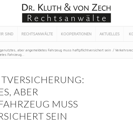
IR SIND
RECHTSANWÄLTE
KOOPERATIONEN
AKTUELLES
K
t genutztes, aber angemeldetes Fahrzeug muss haftpflichtversichert sein
/
Verkehrsrec
etes Fahrzeug...
HTVERSICHERUNG:
S, ABER
FAHRZEUG MUSS
SICHERT SEIN