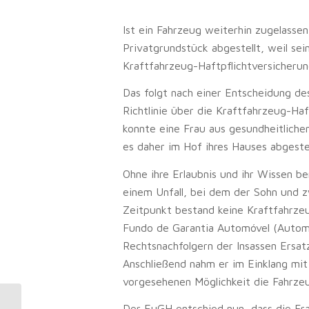
Ist ein Fahrzeug weiterhin zugelasse
Privatgrundstück abgestellt, weil sei
Kraftfahrzeug-Haftpflichtversicheru
Das folgt nach einer Entscheidung de
Richtlinie über die Kraftfahrzeug-Haf
konnte eine Frau aus gesundheitliche
es daher im Hof ihres Hauses abgestellt
Ohne ihre Erlaubnis und ihr Wissen b
einem Unfall, bei dem der Sohn und 
Zeitpunkt bestand keine Kraftfahrzeu
Fundo de Garantia Automóvel (Automo
Rechtsnachfolgern der Insassen Ersat
Anschließend nahm er im Einklang mit
vorgesehenen Möglichkeit die Fahrze
Fahrerlaubnis: Entzug der Klasse B
Der EuGH entschied nun, dass die Fr