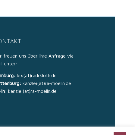
ONTAKT
r freuen uns über Ihre Anfrage via
il unter:
mburg:
lex(at)radrkluth.de
ttenburg:
kanzlei(at)ra-moelln.de
lln:
kanzlei(at)ra-moelln.de