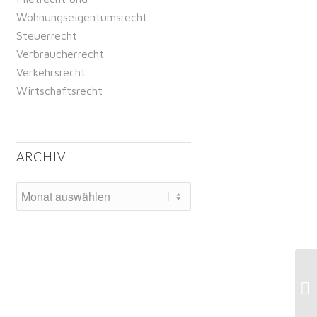
Wohnungseigentumsrecht
Steuerrecht
Verbraucherrecht
Verkehrsrecht
Wirtschaftsrecht
ARCHIV
Gr
St
Re