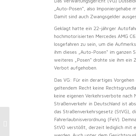
Das Verwaltungsgericht (VG) Düsseldor
„Auto-Posen“, also Imponiergehabe mi
Damit sind auch Zwangsgelder ausges
Geklagt hatte ein 22-jährger Autofah
hochmotorisierten Mercedes AMG C63
losgefahren zu sein, um die Aufmerks
ihm dieses „Auto-Posen“ im ganzen St
weiteres „Posen“ drohte sie ihm ein 
Verbot aufgehoben.
Das VG: Für ein derartiges Vorgehen
geltendem Recht keine Rechtsgrundla
keine eigenen Verkehrsverbote nach
Straßenverkehr in Deutschland ist abs
das Straßenverkehrsgesetz (StVG), d
Fahrerlaubnisverordnung (FeV). Demn
Verkehrsverstoß: Wenn der
Beifahrer eine „Blitzer-App“ nutzt …
StVO verstößt, derzeit lediglich mit
werden. Auch unter dem Gesichtspun