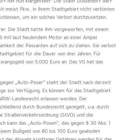
f hat nun klargestellt: Die Stadt Düsseldorf darf
t meist Pkw, in ihrem Stadtgebiet nicht verbieten.
chlossen, um ein solches Verbot durchzusetzen.
rer. Die Stadt hatte ihm vorgeworfen, mit einem
 mit laut heulendem Motor an einer Ampel
amkeit der Passanten auf sich zu ziehen. Sie verbot
adtgebiet für die Dauer von drei Jahren. Für
Zwangsgeld von 5.000 Euro an. Das VG hat das
 gegen „Auto-Poser“ steht der Stadt nach derzeit
ge zur Verfügung. Es können für das Stadtgebiet
 NRW-Landesrecht erlassen werden. Der
chließend durch Bundesrecht geregelt, u.a. durch
ie Straßenverkehrsordnung (StVO) und die
ach kann das „Auto-Posen“, das gegen § 30 Abs. 1
 einem Bußgeld von 80 bis 100 Euro geahndet
kt der Abwehr künftiger Gefahren werden für das