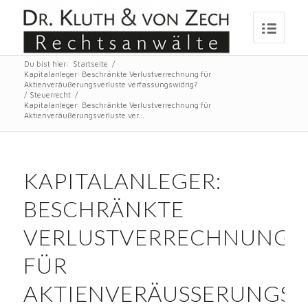
Du bist hier:
Startseite
/
Kapitalanleger: Beschränkte Verlustverrechnung für
Aktienveräußerungsverluste verfassungswidrig?
/
Steuerrecht
/
Kapitalanleger: Beschränkte Verlustverrechnung für
Aktienveräußerungsverluste ver...
KAPITALANLEGER:
BESCHRÄNKTE
VERLUSTVERRECHNUNG
FÜR
AKTIENVERÄUSSERUNGSVE