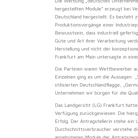
Die Werbung „deutsches Unternehmen 
hergestellten Module“ erzeugt bei Ve
Deutschland hergestellt. Es besteht z
Produktionsvorgänge einer Industriep
Bewusstsein, dass industriell gefert
Güte und Art ihrer Verarbeitung ver
Herstellung und nicht der konzeption
Frankfurt am Main untersagte in ein
Die Parteien waren Wettbewerber auf
Einzelnen ging es um die Aussagen: „
stilisierten Deutschlandflagge, „Ger
Unternehmen wir bürgen für die Quali
Das Landgericht (LG) Frankfurt hatte
Verfügung zurückgewiesen. Die hier
Erfolg. Der Antragstellerin stehe ein
Durchschnittsverbraucher verstehe di
angebotenen Module der Antragsgegne