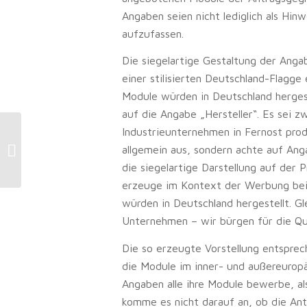
Angaben seien nicht lediglich als Hi
aufzufassen.
Die siegelartige Gestaltung der Anga
einer stilisierten Deutschland-Flagg
Module würden in Deutschland herges
auf die Angabe „Hersteller“. Es sei zw
Industrieunternehmen in Fernost prod
Kinderbetreuung: In die Kita nur mit
allgemein aus, sondern achte auf Ang
Impfung
die siegelartige Darstellung auf der
erzeuge im Kontext der Werbung bei
würden in Deutschland hergestellt. G
Unternehmen – wir bürgen für die Qua
Die so erzeugte Vorstellung entsprec
die Module im inner- und außereuropä
Angaben alle ihre Module bewerbe, al
komme es nicht darauf an, ob die Ant