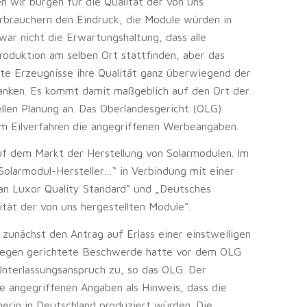
wir bürgen für die Qualität der von uns
rbrauchern den Eindruck, die Module würden in
war nicht die Erwartungshaltung, dass alle
roduktion am selben Ort stattfinden, aber das
igte Erzeugnisse ihre Qualität ganz überwiegend der
danken. Es kommt damit maßgeblich auf den Ort der
ellen Planung an. Das Oberlandesgericht (OLG)
em Eilverfahren die angegriffenen Werbeangaben.
 dem Markt der Herstellung von Solarmodulen. Im
Solarmodul-Hersteller…“ in Verbindung mit einer
man Luxor Quality Standard“ und „Deutsches
tät der von uns hergestellten Module“.
 zunächst den Antrag auf Erlass einer einstweiligen
gegen gerichtete Beschwerde hatte vor dem OLG
 Unterlassungsanspruch zu, so das OLG. Der
e angegriffenen Angaben als Hinweis, dass die
rin in Deutschland produziert würden. Die