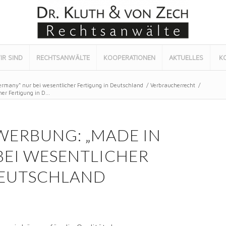
IR SIND
RECHTSANWÄLTE
KOOPERATIONEN
AKTUELLES
K
rmany“ nur bei wesentlicher Fertigung in Deutschland
/
Verbraucherrecht
/
r Fertigung in D...
WERBUNG: „MADE IN
BEI WESENTLICHER
DEUTSCHLAND