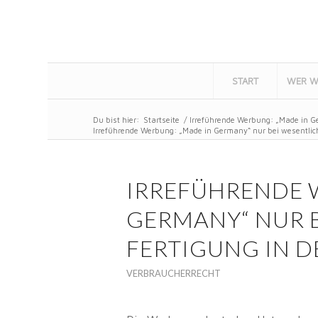
START
WER W
Du bist hier:
Startseite
/
Irreführende Werbung: „Made in Ge
Irreführende Werbung: „Made in Germany“ nur bei wesentliche
IRREFÜHRENDE 
GERMANY“ NUR 
FERTIGUNG IN 
VERBRAUCHERRECHT