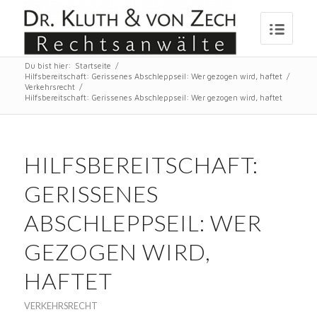
Du bist hier:
Startseite
/
Hilfsbereitschaft: Gerissenes Abschleppseil: Wer gezogen wird, haftet
/
Verkehrsrecht
/
Hilfsbereitschaft: Gerissenes Abschleppseil: Wer gezogen wird, haftet
HILFSBEREITSCHAFT:
GERISSENES
ABSCHLEPPSEIL: WER
GEZOGEN WIRD,
HAFTET
VERKEHRSRECHT