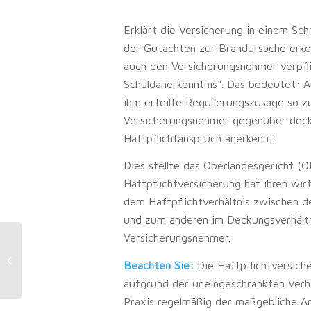
Erklärt die Versicherung in einem S
der Gutachten zur Brandursache erken
auch den Versicherungsnehmer verpfli
Schuldanerkenntnis“. Das bedeutet: A
ihm erteilte Regulierungszusage so z
Versicherungsnehmer gegenüber decku
Haftpflichtanspruch anerkennt.
Dies stellte das Oberlandesgericht (O
Haftpflichtversicherung hat ihren wir
dem Haftpflichtverhältnis zwischen
und zum anderen im Deckungsverhält
Versicherungsnehmer.
Ausschluss vom Schulbesuch:
Insektenschutzstoff erfüllt nicht die
Beachten Sie:
Die Haftpflichtversich
Maskenpf...
aufgrund der uneingeschränkten Verh
Praxis regelmäßig der maßgebliche An