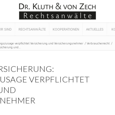
IR SIND
RECHTSANWÄLTE
KOOPERATIONEN
AKTUELLES
K
ungszusage verpflichtet Versicherung und Versicherungsnehmer
/
Verbraucherrecht
/
sicherung und...
RSICHERUNG:
USAGE VERPFLICHTET
 UND
SNEHMER