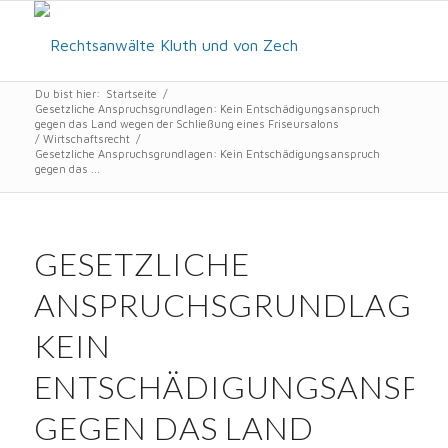
Du bist hier:
Startseite
/
Gesetzliche Anspruchsgrundlagen: Kein Entschädigungsanspruch
gegen das Land wegen der Schließung eines Friseursalons
/
Wirtschaftsrecht
/
Gesetzliche Anspruchsgrundlagen: Kein Entschädigungsanspruch
gegen das ...
GESETZLICHE
ANSPRUCHSGRUNDLAGEN
KEIN
ENTSCHÄDIGUNGSANSP
GEGEN DAS LAND