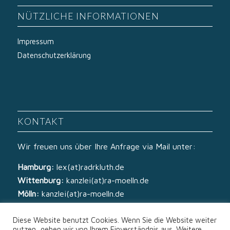
NÜTZLICHE INFORMATIONEN
Impressum
Datenschutzerklärung
KONTAKT
Wir freuen uns über Ihre Anfrage via Mail unter:
Hamburg:
lex(at)radrkluth.de
Wittenburg:
kanzlei(at)ra-moelln.de
Mölln:
kanzlei(at)ra-moelln.de
Diese Website benutzt Cookies. Wenn Sie die Website weiter
nutzen, gehen wir von Ihrem Einverständnis aus. Weitere