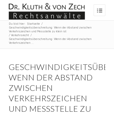
Du bist hier:
Startseite
/
Geschwindigkeitsüberschreitung: Wenn der Abstand zwischen
Verkehrszeichen und Messstelle zu klein ist
/
Verkehrsrecht
/
Geschwindigkeitsüberschreitung: Wenn der Abstand zwischen
Verkehrszeichen ...
GESCHWINDIGKEITSÜBER
WENN DER ABSTAND
ZWISCHEN
VERKEHRSZEICHEN
UND MESSSTELLE ZU