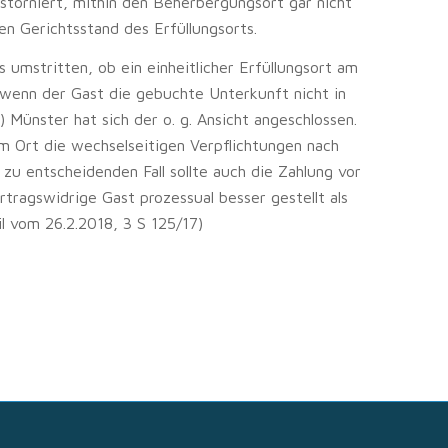
torniert, mithin den Beherbergungsort gar nicht
en Gerichtsstand des Erfüllungsorts.
s umstritten, ob ein einheitlicher Erfüllungsort am
wenn der Gast die gebuchte Unterkunft nicht in
Münster hat sich der o. g. Ansicht angeschlossen.
m Ort die wechselseitigen Verpflichtungen nach
 zu entscheidenden Fall sollte auch die Zahlung vor
tragswidrige Gast prozessual besser gestellt als
l vom 26.2.2018, 3 S 125/17)