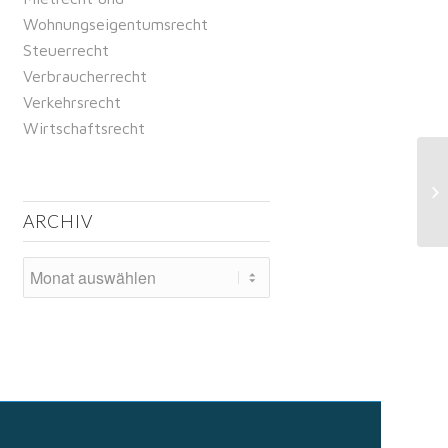
Wohnungseigentumsrecht
Steuerrecht
Verbraucherrecht
Verkehrsrecht
Wirtschaftsrecht
So
ve
An
ARCHIV