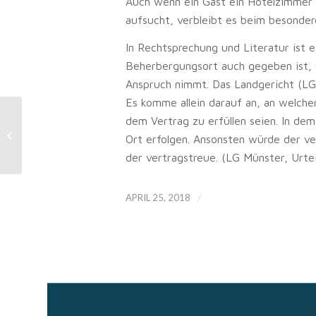
Auch wenn ein Gast ein Hotelzimmer s
aufsucht, verbleibt es beim besonder
In Rechtsprechung und Literatur ist e
Beherbergungsort auch gegeben ist, 
Anspruch nimmt. Das Landgericht (LG) 
Es komme allein darauf an, an welche
WEG: Selbstständiges
dem Vertrag zu erfüllen seien. In dem
Beweisverfahren:
Ort erfolgen. Ansonsten würde der ver
Vorbefassungsgebot unbeachtlich
der vertragstreue. (LG Münster, Urtei
/
APRIL 25, 2018