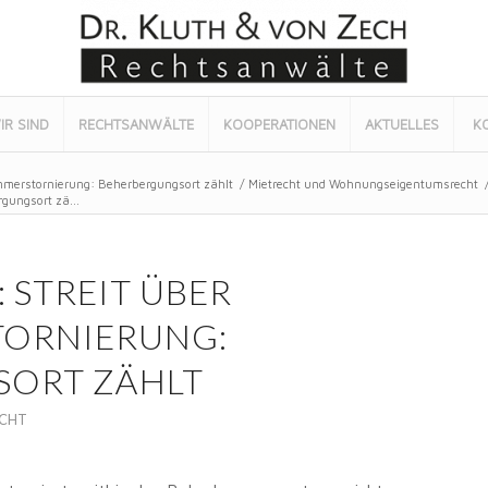
IR SIND
RECHTSANWÄLTE
KOOPERATIONEN
AKTUELLES
K
immerstornierung: Beherbergungsort zählt
/
Mietrecht und Wohnungseigentumsrecht
gungsort zä...
 STREIT ÜBER
TORNIERUNG:
ORT ZÄHLT
ECHT