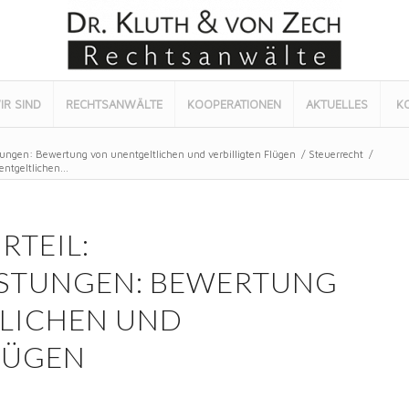
IR SIND
RECHTSANWÄLTE
KOOPERATIONEN
AKTUELLES
K
stungen: Bewertung von unentgeltlichen und verbilligten Flügen
/
Steuerrecht
/
ntgeltlichen...
RTEIL:
ISTUNGEN: BEWERTUNG
LICHEN UND
LÜGEN