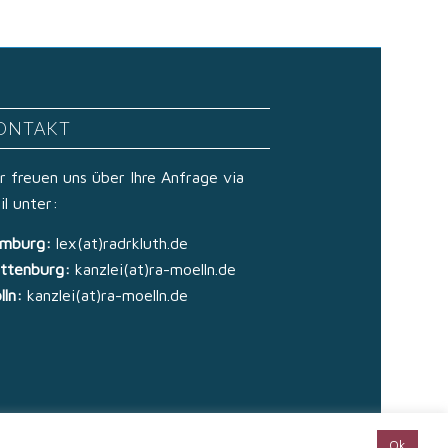
ONTAKT
r freuen uns über Ihre Anfrage via
il unter:
mburg:
lex(at)radrkluth.de
ttenburg:
kanzlei(at)ra-moelln.de
lln:
kanzlei(at)ra-moelln.de
Ok