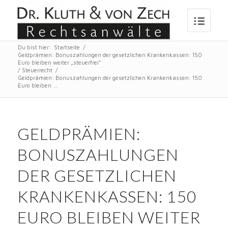
Du bist hier:
Startseite
/
Geldprämien: Bonuszahlungen der gesetzlichen Krankenkassen: 150
Euro bleiben weiter „steuerfrei“
/
Steuerrecht
/
Geldprämien: Bonuszahlungen der gesetzlichen Krankenkassen: 150
Euro bleiben ...
GELDPRÄMIEN:
BONUSZAHLUNGEN
DER GESETZLICHEN
KRANKENKASSEN: 150
EURO BLEIBEN WEITER