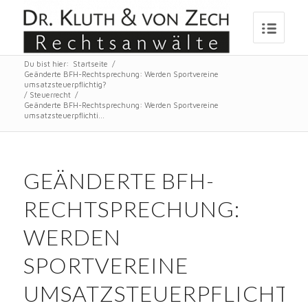
Du bist hier:
Startseite
/
Geänderte BFH-Rechtsprechung: Werden Sportvereine
umsatzsteuerpflichtig?
/
Steuerrecht
/
Geänderte BFH-Rechtsprechung: Werden Sportvereine
umsatzsteuerpflichti...
GEÄNDERTE BFH-
RECHTSPRECHUNG:
WERDEN
SPORTVEREINE
UMSATZSTEUERPFLICHTI