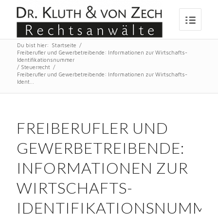
Du bist hier:
Startseite
/
Freiberufler und Gewerbetreibende: Informationen zur Wirtschafts-
Identifikationsnummer
/
Steuerrecht
/
Freiberufler und Gewerbetreibende: Informationen zur Wirtschafts-
Ident...
FREIBERUFLER UND
GEWERBETREIBENDE:
INFORMATIONEN ZUR
WIRTSCHAFTS-
IDENTIFIKATIONSNUMME