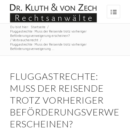
Du bist hier:
Startseite
/
Fluggastrechte: Muss der Reisende trotz vorheriger
Beförderungsverweigerung erscheinen?
/
Verbraucherrecht
/
Fluggastrechte: Muss der Reisende trotz vorheriger
Beförderungsverweigerung ...
FLUGGASTRECHTE:
MUSS DER REISENDE
TROTZ VORHERIGER
BEFÖRDERUNGSVERWEI
ERSCHEINEN?