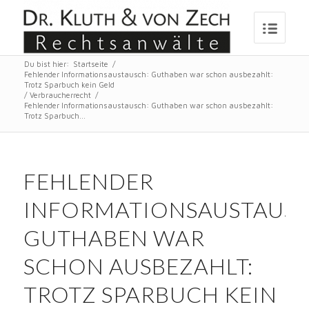
Du bist hier:
Startseite
/
Fehlender Informationsaustausch: Guthaben war schon ausbezahlt:
Trotz Sparbuch kein Geld
/
Verbraucherrecht
/
Fehlender Informationsaustausch: Guthaben war schon ausbezahlt:
Trotz Sparbuch...
FEHLENDER
INFORMATIONSAUSTAUSC
GUTHABEN WAR
SCHON AUSBEZAHLT:
TROTZ SPARBUCH KEIN