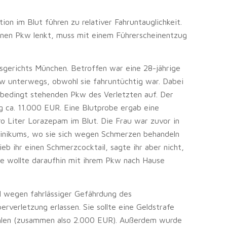
on im Blut führen zu relativer Fahruntauglichkeit.
einen Pkw lenkt, muss mit einem Führerscheinentzug
sgerichts München. Betroffen war eine 28-jährige
kw unterwegs, obwohl sie fahruntüchtig war. Dabei
sbedingt stehenden Pkw des Verletzten auf. Der
ca. 11.000 EUR. Eine Blutprobe ergab eine
o Liter Lorazepam im Blut. Die Frau war zuvor in
inikums, wo sie sich wegen Schmerzen behandeln
eb ihr einen Schmerzcocktail, sagte ihr aber nicht,
Sie wollte daraufhin mit ihrem Pkw nach Hause
l wegen fahrlässiger Gefährdung des
erverletzung erlassen. Sie sollte eine Geldstrafe
hlen (zusammen also 2.000 EUR). Außerdem wurde