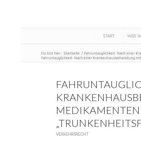
START
WER W
Du bist hier:
Startseite
/
Fahruntauglichkeit: Nach einer K
Fahruntauglichkeit: Nach einer Krankenhausbehandlung mit 
FAHRUNTAUGLICH
KRANKENHAUSB
MEDIKAMENTEN I
„TRUNKENHEITS
VERKEHRSRECHT