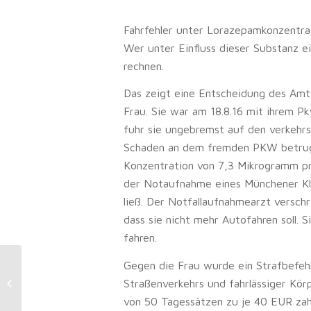
Fahrfehler unter Lorazepamkonzentrati
Wer unter Einfluss dieser Substanz 
rechnen.
Das zeigt eine Entscheidung des Amt
Frau. Sie war am 18.8.16 mit ihrem P
fuhr sie ungebremst auf den verkehr
Schaden an dem fremden PKW betrug 
Konzentration von 7,3 Mikrogramm pr
der Notaufnahme eines Münchener Kl
ließ. Der Notfallaufnahmearzt verschri
dass sie nicht mehr Autofahren soll. 
fahren.
Gegen die Frau wurde ein Strafbefeh
Sachverständigenhonorar:
Fahrtkosten des Schadengutachters
Straßenverkehrs und fahrlässiger Körp
sind auch bei fahrfähigem...
von 50 Tagessätzen zu je 40 EUR za