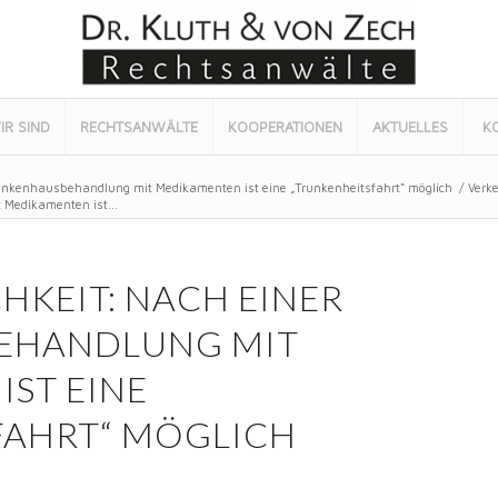
IR SIND
RECHTSANWÄLTE
KOOPERATIONEN
AKTUELLES
K
rankenhausbehandlung mit Medikamenten ist eine „Trunkenheitsfahrt“ möglich
/
Verke
Medikamenten ist...
KEIT: NACH EINER
EHANDLUNG MIT
ST EINE
FAHRT“ MÖGLICH